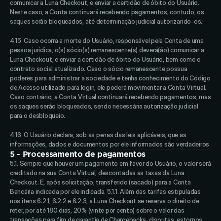
comunicar a Luna Checkout, e enviar a certidão de óbito do Usuário. 
Neste caso, a Conta continuará recebendo pagamentos, contudo, os 
saques serão bloqueados, até determinação judicial autorizando-os. 
4.15. Caso ocorra a morte do Usuário, responsável pela Conta de uma 
pessoa jurídica, o(s) sócio(s) remanescente(s) deverá(ão) comunicar a 
Luna Checkout, e enviar a certidão de óbito do Usuário, bem como o 
contrato social atualizado. Caso o sócio remanescente possua 
poderes para administrar a sociedade e tenha conhecimento do Código 
de Acesso utilizado para login, ele poderá movimentar a Conta Virtual. 
Caso contrário, a Conta Virtual continuará recebendo pagamentos, mas 
os saques serão bloqueados, sendo necessária autorização judicial 
para o desbloqueio.
4.16. O Usuário declara, sob as penas das leis aplicáveis, que as 
informações, dados e documentos por ele informados são verdadeiros
5 - Processamento de pagamentos
5.1. Sempre que houver um pagamento em favor do Usuário, o valor será 
creditado na sua Conta Virtual, descontadas as taxas da Luna 
Checkout. E, após solicitação, transferido (sacado) para a Conta 
Bancária indicada por ele indicada. 5.1.1. Além das tarifas estipuladas 
nos itens 6.2.1, 6.2.2 e 6.2.3, a Luna Checkout se reserva o direito de 
reter, por até 180 dias, 20% (vinte por cento) sobre o valor das 
transações para fim de garantia de Chargebacks, disputas, estornos, 