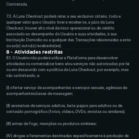
Contratada. 
7.3. A Luna Checkout poderá reter, a seu exclusivo critério, todo e 
qualquer valor que o Usuário tiver a receber se, a juízo da Luna 
Checkout, houver alto nível de risco operacional ou de crédito 
associado ao desempenho do Usuário e suas atividades, à sua 
Instituição Domicílio ou a qualquer das Transações relacionadas a este 
ou ao(s) outro(s) recebedor(es).
8 - Atividades restritas
8.1. O Usuário não poderá utilizar a Plataforma para desenvolver 
atividades ou comercializar bens e/ou serviços não autorizados por lei 
ou em desacordo com a política da Luna Checkout, por exemplo, mas 
não se limitando, a: 
(I) ofertar serviço de acompanhantes e serviços sexuais, agências de 
acompanhantes/casas de massagem; 
(II) assinatura de serviços adultos, bate-papos para adultos ou de 
conteúdo pornográfico (fotos, vídeos, DVDs, revistas ou similares); 
(III) armas de fogo, munições ou produtos similares; 
(IV) drogas e ferramentas destinadas especificamente à produção de 