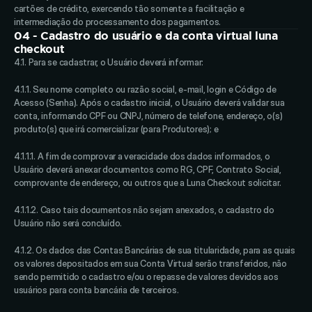
cartões de crédito, exercendo tão somente a facilitação e 
intermediação do processamento dos pagamentos.
04 - Cadastro do usuário e da conta virtual luna 
checkout
4.1. Para se cadastrar, o Usuário deverá informar: 
4.1.1. Seu nome completo ou razão social, e-mail, login e Código de 
Acesso (Senha). Após o cadastro inicial, o Usuário deverá validar sua 
conta, informando CPF ou CNPJ, número de telefone, endereço, o(s) 
produto(s) que irá comercializar (para Produtores); e 
4.1.1.1. A fim de comprovar a veracidade dos dados informados, o 
Usuário deverá anexar documentos como RG, CPF, Contrato Social, 
comprovante de endereço, ou outros que a Luna Checkout solicitar. 
4.1.1.2. Caso tais documentos não sejam anexados, o cadastro do 
Usuário não será concluído. 
4.1.2. Os dados das Contas Bancárias de sua titularidade, para as quais 
os valores depositados em sua Conta Virtual serão transferidos, não 
sendo permitido o cadastro e/ou o repasse de valores devidos aos 
usuários para conta bancária de terceiros. 