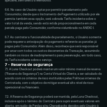
aplicável, sem direito a reembolso. 
6.6. No caso de Usuário optar por permitir parcelamento pelo 
Consumidor, desde que o Instrumento de Pagamento utilizado por ele 
permita também essa opção, será cobrada Tarifa incidente sobre o 
valor total da venda, sendo está retida proporcionalmente em cada 
parcela paga pelo Consumidor, conforme vislumbrado no ANEXO I. 
6.7. Ao contratar a funcionalidade de parcelamento, o Usuário somente 
pode requerer a antecipação do pagamento referente as parcelas já 
pagas pelo Consumidor. Além disso, reconhece que será responsável 
por arcar com todos os custos decorrentes da Transação, assumindo 
também os riscos de inadimplemento para preservação, em todo caso, 
da Tarifa incidente sobre o serviço.
7 - Reserva de segurança
7.1. A Luna Checkout poderá manter um valor mínimo mensal de reserva 
(“Reserva de Segurança”) na Conta Virtual do Cliente, a ser calculado de 
acordo com os critérios de risco instituídos pelas Políticas internas da 
Contratada, com o objetivo de mitigar eventual alto nível de risco 
operacional ou financeiro. 
7.2. A Reserva de Segurança poderá ser mantida, pela Luna Checkout, 
inclusive após o término do Contrato para suprir eventuais valores em 
aberto, em razão de Perdas e/ou Chargebacks devidos pelo Usuário à 