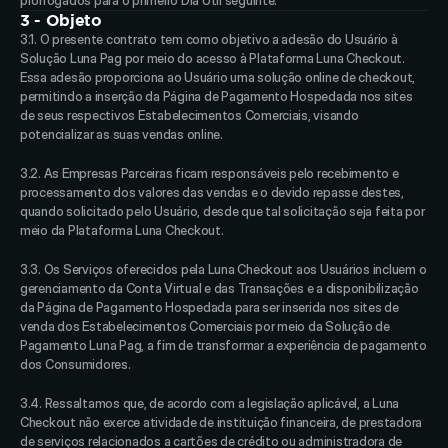
prorrogados para o primeiro Dia Útil seguinte.
3 - Objeto
3.1. O presente contrato tem como objetivo a adesão do Usuário à 
Solução Luna Pag por meio do acesso à Plataforma Luna Checkout. 
Essa adesão proporciona ao Usuário uma solução online de checkout, 
permitindo a inserção da Página de Pagamento Hospedada nos sites 
de seus respectivos Estabelecimentos Comerciais, visando 
potencializar as suas vendas online. 
3.2. As Empresas Parceiras ficam responsáveis pelo recebimento e 
processamento dos valores das vendas e o devido repasse destes, 
quando solicitado pelo Usuário, desde que tal solicitação seja feita por 
meio da Plataforma Luna Checkout. 
3.3. Os Serviços oferecidos pela Luna Checkout aos Usuários incluem o 
gerenciamento da Conta Virtual e das Transações e a disponibilização 
da Página de Pagamento Hospedada para ser inserida nos sites de 
venda dos Estabelecimentos Comerciais por meio da Solução de 
Pagamento Luna Pag, a fim de transformar a experiência de pagamento 
dos Consumidores. 
3.4. Ressaltamos que, de acordo com a legislação aplicável, a Luna 
Checkout não exerce atividade de instituição financeira, de prestadora 
de serviços relacionados a cartões de crédito ou administradora de 