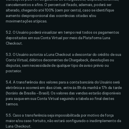
cancelamentos e afins. O percentual fixado, ademais, poderá ser 
alterado, chegando até 100% (cem por cento), caso se identifique 
aumento desproporcional das ocorrências citadas e/ou 
movimentações atípicas. 
5.2. O Usuário poderá visualizar em tempo real todos os pagamentos 
depositados em sua Conta Virtual por meio da Plataforma Luna 
Checkout. 
5.3. O Usuário autoriza a Luna Checkout a descontar do crédito de sua 
Conta Virtual, débitos decorrentes de Chargeback, devoluções ou 
disputas, sem necessidade de qualquer tipo de aviso prévio ou 
posterior. 
5.4. A transferência dos valores para a conta bancária do Usuário será 
eletrônica e ocorrerá em dias úteis, entre às 8h da manhã e 17h da tarde 
(horário de Brasília – Brasil). Os valores das vendas estarão disponíveis 
para saque em sua Conta Virtual seguindo a tabela ao final destes 
termos. 
5.5. Caso a transferência seja impossibilitada por motivo de força 
maior e/ou caso fortuito, não estará configurado o inadimplemento da 
Luna Checkout.