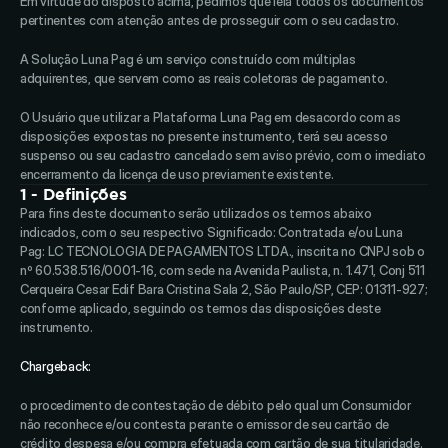
Em virtude do disposto acima, pedimos que leia todos os documentos 
pertinentes com atenção antes de prosseguir com o seu cadastro. 
A Solução Luna Pag é um serviço construído com múltiplas 
adquirentes, que servem como as reais coletoras de pagamento. 
O Usuário que utilizar a Plataforma Luna Pag em desacordo com as 
disposições expostas no presente instrumento, terá seu acesso 
suspenso ou seu cadastro cancelado sem aviso prévio, com o imediato 
encerramento da licença de uso previamente existente.
1 - Definições
Para fins deste documento serão utilizados os termos abaixo 
indicados, com o seu respectivo Significado: Contratada e/ou Luna 
Pag: LC TECNOLOGIA DE PAGAMENTOS LTDA., inscrita no CNPJ sob o 
nº 60.538.516/0001-16, com sede na Avenida Paulista, n. 1.471, Conj 511 
Cerqueira Cesar Edif Bara Cristina Sala 2, São Paulo/SP, CEP: 01311-927; 
conforme aplicado, seguindo os termos das disposições deste 
instrumento. 
Chargeback:
o procedimento de contestação de débito pelo qual um Consumidor 
não reconhece e/ou contesta perante o emissor de seu cartão de 
crédito despesa e/ou compra efetuada com cartão de sua titularidade. 