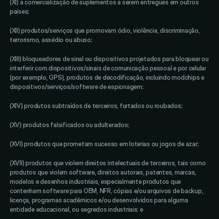
(XI) a comercialização de suplementos a serem entregues em outros 
países; 
(XII) produtos/serviços que promovam ódio, violência, discriminação, 
terrorismo, assédio ou abuso; 
(XIII) bloqueadores de sinal ou dispositivos projetados para bloquear ou 
interferir com dispositivos/sinais de comunicação pessoal e por celular 
(por exemplo, GPS), produtos de decodificação, incluindo modchips e 
dispositivos/serviços/software de espionagem; 
(XIV) produtos subtraídos de terceiros, furtados ou roubados; 
(XV) produtos falsificados ou adulterados; 
(XVI) produtos que prometam sucesso em loterias ou jogos de azar;
(XVII) produtos que violem direitos intelectuais de terceiros, tais como 
produtos que violem software, direitos autorais, patentes, marcas, 
modelos e desenhos industriais, especialmente produtos que 
contenham software para OEM, NFR, cópias e/ou arquivos de backup, 
licença, programas acadêmicos e/ou desenvolvidos para alguma 
entidade educacional, ou segredos industriais; e 