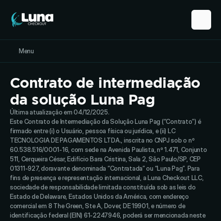
Menu
Contrato de intermediação 
da solução Luna Pag
Última atualização em 04/12/2025.
Este Contrato de Intermediação da Solução Luna Pag (“Contrato”) é 
firmado entre (i) o Usuário, pessoa física ou jurídica, e (ii) LC 
TECNOLOGIA DE PAGAMENTOS LTDA., inscrita no CNPJ sob o nº 
60.538.516/0001-16, com sede na Avenida Paulista, nº 1.471, Conjunto 
511, Cerqueira César, Edifício Bara Cristina, Sala 2, São Paulo/SP, CEP 
01311-927, doravante denominada “Contratada” ou “Luna Pag”. Para 
fins de presença e representação internacional, a Luna Checkout LLC, 
sociedade de responsabilidade limitada constituída sob as leis do 
Estado de Delaware, Estados Unidos da América, com endereço 
comercial em 8 The Green, Ste A, Dover, DE 19901, e número de 
identificação federal (EIN) 61-2247946, poderá ser mencionada neste 