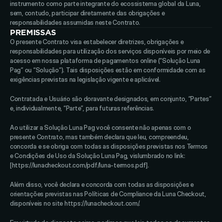
instrumento como parte integrante do ecossistema global da Luna, 
sem, contudo, participar diretamente das obrigações e 
responsabilidades assumidas neste Contrato.
PREMISSAS
O presente Contrato visa estabelecer diretrizes, obrigações e 
responsabilidades para utilização dos serviços disponíveis por meio de 
acesso em nossa plataforma de pagamentos online (“Solução Luna 
Pag” ou “Solução”). Tais disposições estão em conformidade com as 
exigências previstas na legislação vigente e aplicável. 
Contratada e Usuário são doravante designados, em conjunto, “Partes” 
e, individualmente, “Parte”, para futuras referências. 
Ao utilizar a Solução Luna Pag você consente não apenas com o 
presente Contrato, mas também declara que leu, compreendeu, 
concorda e se obriga com todas as disposições previstas nos Termos 
e Condições de Uso da Solução Luna Pag, vislumbrado no link: 
[https://lunacheckout.com/pdf/luna-termos.pdf]. 
Além disso, você declara e concorda com todas as disposições e 
orientações previstas nas Políticas de Compliance da Luna Checkout, 
disponíveis no site https://lunacheckout.com/. 