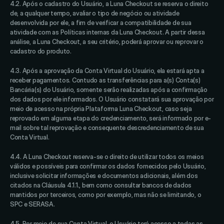
4.2. Após o cadastro do Usuário, a Luna Checkout se reserva o direito 
de, a qualquer tempo, avaliar o tipo de negócio ou atividade 
desenvolvida por ele, a fim de verificar a compatibilidade de sua 
atividade com as Políticas internas da Luna Checkout. A partir dessa 
análise, a Luna Checkout, a seu critério, poderá aprovar ou reprovar o 
cadastro do produto. 
4.3. Após a aprovação da Conta Virtual do Usuário, ela estará apta a 
receber pagamentos. Contudo as transferências para a(s) Conta(s) 
Bancária(s) do Usuário, somente serão realizadas após a confirmação 
dos dados por ele informados. O Usuário constatará sua aprovação por 
meio de acesso na própria Plataforma Luna Checkout, caso seja 
reprovado em alguma etapa do credenciamento, será informado por e-
mail sobre tal reprovação e consequente descredenciamento de sua 
Conta Virtual.
4.4. A Luna Checkout reserva-se o direito de utilizar todos os meios 
válidos e possíveis para confirmar os dados fornecidos pelo Usuário, 
inclusive solicitar informações e documentos adicionais, além dos 
citados na Cláusula 4.1.1., bem como consultar bancos de dados 
mantidos por terceiros, como por exemplo, mas não se limitando, o 
SPC e SERASA. 
4.5. Por meio de sua Conta Virtual, o Usuário terá acesso a todas as 