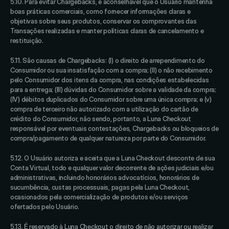
5.10. Para evitar Chargebacks, é aconselhável que o Usuário mantenha 
boas práticas comerciais, como fornecer informações claras e 
objetivas sobre seus produtos, conservar os comprovantes das 
Transações realizadas e manter políticas claras de cancelamento e 
restituição. 
5.11. São causas de Chargebacks: (I) o direito de arrependimento do 
Consumidor ou sua insatisfação com a compra; (II) o não recebimento 
pelo Consumidor dos itens da compra, nas condições estabelecidas 
para a entrega; (III) dúvidas do Consumidor sobre a validade da compra; 
(IV) débitos duplicados do Consumidor sobre uma única compra; e (v) 
compra de terceiro não autorizado com a utilização do cartão de 
crédito do Consumidor, não sendo, portanto, a Luna Checkout 
responsável por eventuais contestações, Chargebacks ou bloqueios de 
compra/pagamento de qualquer natureza por parte do Consumidor. 
5.12. O Usuário autoriza e aceita que a Luna Checkout desconte de sua 
Conta Virtual, todo e qualquer valor decorrente de ações judiciais e/ou 
administrativas, incluindo honorários advocatícios, honorários de 
sucumbência, custas processuais, pagas pela Luna Checkout, 
ocasionados pela comercialização de produtos e/ou serviços 
ofertados pelo Usuário. 
5.13. É reservado à Luna Checkout o direito de não autorizar ou realizar 