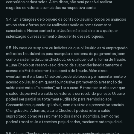
conteúdos cadastrados. Além disso, não será possível realizar 
resgates de valores acumulados na respectiva conta. 
9.4. Em situações de bloqueio da conta do Usuário, todos os anúncios 
ativos e/ou ofertas por ele realizadas serão automaticamente 
cancelados. Nesse contexto, o Usuário não terá direito a qualquer 
indenização ou ressarcimento decorrente desse bloqueio. 
9.5. No caso de suspeita ou indícios de que o Usuário está empregando 
métodos fraudulentos para manipular o sistema de pagamentos, bem 
como o sistema da Luna Checkout, ou qualquer outra forma de fraude, 
a Luna Checkout reserva-se o direito de suspender imediatamente o 
acesso do Estabelecimento suspeito de fraude. Além disso, 
eventualmente, a Luna Checkout poderá bloquear permanentemente o 
acesso do Usuário em questão, inclusive promovendo a retenção de 
saldo existente e “a receber”, se for o caso. É importante observar que 
o saldo disponível e o saldo de valores a ser recebido por este Usuário 
poderá ser parcial ou totalmente utilizado para reembolso aos 
Consumidores, quando aplicável, com objetivo de prevenir potenciais 
Chargebacks. Ademais, a Luna Checkout poderá reter o saldo 
supracitado como ressarcimento dos danos incorridos, bem como 
poderá transferi-lo a terceiros prejudicados, mediante ordem judicial. 
9.6. A Luna Checkout ou quaisquer terceiros prejudicados poderão 