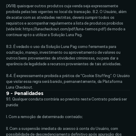
(XVIII) quaisquer outros produtos cuja venda seja expressamente 
proibida pelas leis vigentes no local da transação. 8.2. O Usuário, além 
de acatar com as atividades restritas, deverá cumprir todos os 
requisitos e acompanhar regularmente a lista de produtos proibidos 
(vide link: https://lunacheckout.com/pdf/luna-termos.pdf) de modo a 
continuar apto a utilizar a Solução Luna Pag. 
8.3. É vedado o uso da Solução Luna Pag como ferramenta para 
ocultação, manejo, investimento ou aproveitamento de valores ou 
outros bens provenientes de atividades criminosas, ou para dar a 
aparência de legalidade a recursos provenientes de tais atividades.
8.4. É expressamente proibida a prática de “Cookie Stuffing”. O Usuário 
que violar essa regra será banido, permanentemente, da Plataforma 
Luna Checkout.
9 - Penalidades
9.1. Qualquer conduta contrária ao previsto neste Contrato poderá ser 
punida: 
I. Com a remoção de determinado conteúdo; 
II. Com a suspensão imediata do acesso à conta do Usuário, com 
possibilidade de descredenciamento definitivo após apuração dos 