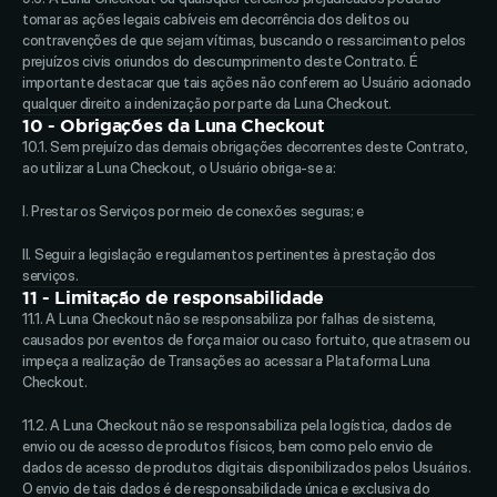
tomar as ações legais cabíveis em decorrência dos delitos ou 
contravenções de que sejam vítimas, buscando o ressarcimento pelos 
prejuízos civis oriundos do descumprimento deste Contrato. É 
importante destacar que tais ações não conferem ao Usuário acionado 
qualquer direito a indenização por parte da Luna Checkout.
10 - Obrigações da Luna Checkout
10.1. Sem prejuízo das demais obrigações decorrentes deste Contrato, 
ao utilizar a Luna Checkout, o Usuário obriga-se a: 
I. Prestar os Serviços por meio de conexões seguras; e 
II. Seguir a legislação e regulamentos pertinentes à prestação dos 
serviços.
11 - Limitação de responsabilidade
11.1. A Luna Checkout não se responsabiliza por falhas de sistema, 
causados por eventos de força maior ou caso fortuito, que atrasem ou 
impeça a realização de Transações ao acessar a Plataforma Luna 
Checkout. 
11.2. A Luna Checkout não se responsabiliza pela logística, dados de 
envio ou de acesso de produtos físicos, bem como pelo envio de 
dados de acesso de produtos digitais disponibilizados pelos Usuários. 
O envio de tais dados é de responsabilidade única e exclusiva do 