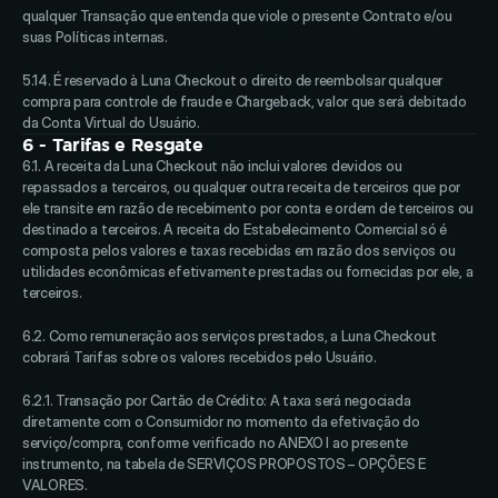
qualquer Transação que entenda que viole o presente Contrato e/ou 
suas Políticas internas. 
5.14. É reservado à Luna Checkout o direito de reembolsar qualquer 
compra para controle de fraude e Chargeback, valor que será debitado 
da Conta Virtual do Usuário.
6 - Tarifas e Resgate
6.1. A receita da Luna Checkout não inclui valores devidos ou 
repassados a terceiros, ou qualquer outra receita de terceiros que por 
ele transite em razão de recebimento por conta e ordem de terceiros ou 
destinado a terceiros. A receita do Estabelecimento Comercial só é 
composta pelos valores e taxas recebidas em razão dos serviços ou 
utilidades econômicas efetivamente prestadas ou fornecidas por ele, a 
terceiros. 
6.2. Como remuneração aos serviços prestados, a Luna Checkout 
cobrará Tarifas sobre os valores recebidos pelo Usuário. 
6.2.1. Transação por Cartão de Crédito: A taxa será negociada 
diretamente com o Consumidor no momento da efetivação do 
serviço/compra, conforme verificado no ANEXO I ao presente 
instrumento, na tabela de SERVIÇOS PROPOSTOS – OPÇÕES E 
VALORES.