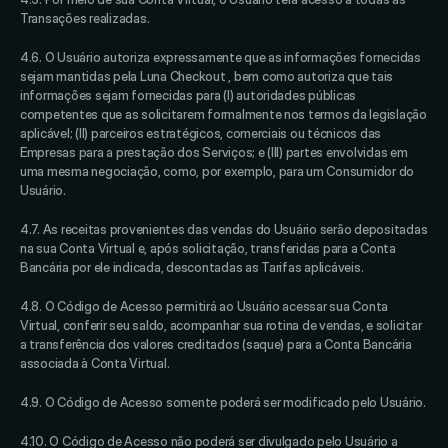
Transações realizadas. 
4.6. O Usuário autoriza expressamente que as informações fornecidas 
sejam mantidas pela Luna Checkout , bem como autoriza que tais 
informações sejam fornecidas para (I) autoridades públicas 
competentes que as solicitarem formalmente nos termos da legislação 
aplicável; (II) parceiros estratégicos, comerciais ou técnicos das 
Empresas para a prestação dos Serviços; e (III) partes envolvidas em 
uma mesma negociação, como, por exemplo, para um Consumidor do 
Usuário. 
4.7. As receitas provenientes das vendas do Usuário serão depositadas 
na sua Conta Virtual e, após solicitação, transferidas para a Conta 
Bancária por ele indicada, descontadas as Tarifas aplicáveis. 
4.8. O Código de Acesso permitirá ao Usuário acessar sua Conta 
Virtual, conferir seu saldo, acompanhar sua rotina de vendas, e solicitar 
a transferência dos valores creditados (saque) para a Conta Bancária 
associada à Conta Virtual. 
4.9. O Código de Acesso somente poderá ser modificado pelo Usuário.
4.10. O Código de Acesso não poderá ser divulgado pelo Usuário a 