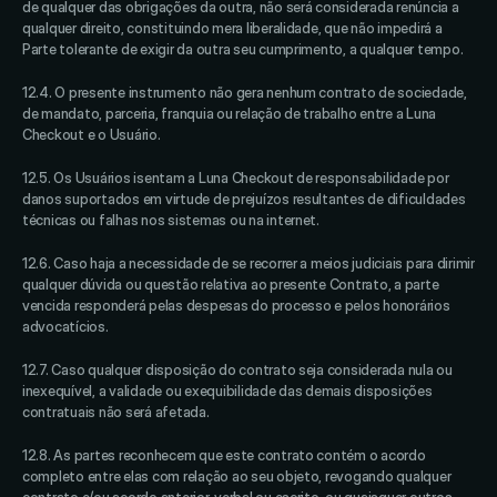
de qualquer das obrigações da outra, não será considerada renúncia a 
qualquer direito, constituindo mera liberalidade, que não impedirá a 
Parte tolerante de exigir da outra seu cumprimento, a qualquer tempo. 
12.4. O presente instrumento não gera nenhum contrato de sociedade, 
de mandato, parceria, franquia ou relação de trabalho entre a Luna 
Checkout e o Usuário. 
12.5. Os Usuários isentam a Luna Checkout de responsabilidade por 
danos suportados em virtude de prejuízos resultantes de dificuldades 
técnicas ou falhas nos sistemas ou na internet. 
12.6. Caso haja a necessidade de se recorrer a meios judiciais para dirimir 
qualquer dúvida ou questão relativa ao presente Contrato, a parte 
vencida responderá pelas despesas do processo e pelos honorários 
advocatícios. 
12.7. Caso qualquer disposição do contrato seja considerada nula ou 
inexequível, a validade ou exequibilidade das demais disposições 
contratuais não será afetada. 
12.8. As partes reconhecem que este contrato contém o acordo 
completo entre elas com relação ao seu objeto, revogando qualquer 