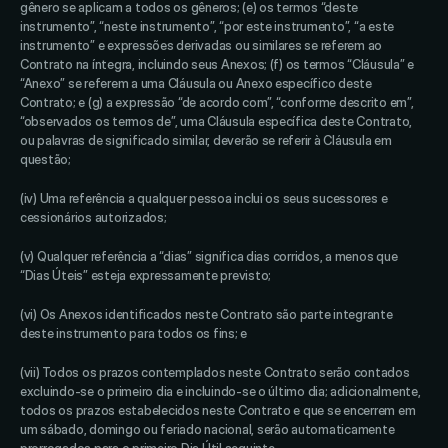
gênero se aplicam a todos os gêneros; (e) os termos “deste 
instrumento”, “neste instrumento”, “por este instrumento”, “a este 
instrumento” e expressões derivadas ou similares se referem ao 
Contrato na íntegra, incluindo seus Anexos; (f) os termos “Cláusula” e 
“Anexo” se referem a uma Cláusula ou Anexo específico deste 
Contrato; e (g) a expressão “de acordo com”, “conforme descrito em”, 
“observados os termos de”, uma Cláusula específica deste Contrato, 
ou palavras de significado similar, deverão se referir à Cláusula em 
questão; 
(iv) Uma referência a qualquer pessoa inclui os seus sucessores e 
cessionários autorizados; 
(v) Qualquer referência a “dias” significa dias corridos, a menos que 
“Dias Úteis” esteja expressamente previsto; 
(vi) Os Anexos identificados neste Contrato são parte integrante 
deste instrumento para todos os fins; e 
(vii) Todos os prazos contemplados neste Contrato serão contados 
excluindo-se o primeiro dia e incluindo-se o último dia; adicionalmente, 
todos os prazos estabelecidos neste Contrato e que se encerrem em 
um sábado, domingo ou feriado nacional, serão automaticamente 