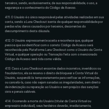
terceiros, sendo, exclusivamente, de sua responsabilidade, o uso, a 
segurança e o conhecimento do Código de Acesso. 
4.11. O Usuário é o único responsável pelas atividades realizadas em sua 
conta, sendo a Luna Checkout isenta de qualquer responsabilidade por 
perdas e/ou danos causados por terceiros, decorrentes do 
descumprimento desta cláusula. 
4.12. O Usuário expressamente aceita e reconhece que, qualquer 
pessoa que se identificar com o correto Código de Acesso será 
reconhecida pela Plataforma Luna Checkout como o Usuário da Conta 
Virtual, e qualquer operação ou Transação feita com o mencionado 
Código de Acesso será tida como válida. 
4.13. Caso a Luna Checkout encontre dados incorretos, inverídicos ou 
fraudulentos, ela se reserva o direito de bloquear a Conta Virtual do 
Usuário, suspendê-la temporariamente para verificar as informações, 
ou cancelá-la, caso não sejam sanadas as irregularidades, sem direito 
de indenização ou reparação ao Usuário e sem prejuízo das sanções 
civis e penais cabíveis. 
4.14. Ocorrendo a morte do Usuário (titular da Conta Virtual ou 
empresário individual), seus herdeiros deverão, imediatamente, 