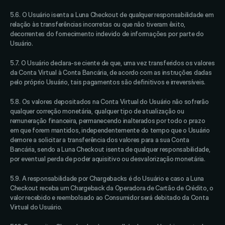
5.6. O Usuário isenta a Luna Checkout de qualquer responsabilidade em 
relação às transferências incorretas ou que não tiveram êxito, 
decorrentes do fornecimento indevido de informações por parte do 
Usuário. 
5.7. O Usuário declara-se ciente de que, uma vez transferidos os valores 
da Conta Virtual à Conta Bancária, de acordo com as instruções dadas 
pelo próprio Usuário, tais pagamentos são definitivos e irreversíveis. 
5.8. Os valores depositados na Conta Virtual do Usuário não sofrerão 
qualquer correção monetária, qualquer tipo de atualização ou 
remuneração financeira, permanecendo inalterados por todo o prazo 
em que forem mantidos, independentemente do tempo que o Usuário 
demore a solicitar a transferência dos valores para a sua Conta 
Bancária, sendo a Luna Checkout isenta de qualquer responsabilidade, 
por eventual perda de poder aquisitivo ou desvalorização monetária. 
5.9. A responsabilidade por Chargebacks é do Usuário e caso a Luna 
Checkout receba um Chargeback da Operadora de Cartão de Crédito, o 
valor recebido e reembolsado ao Consumidor será debitado da Conta 
Virtual do Usuário. 