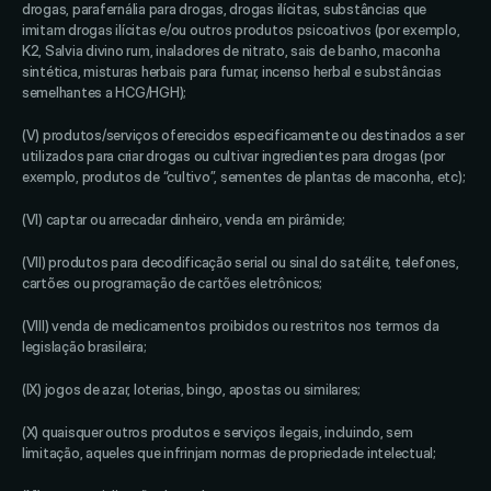
drogas, parafernália para drogas, drogas ilícitas, substâncias que 
imitam drogas ilícitas e/ou outros produtos psicoativos (por exemplo, 
K2, Salvia divino rum, inaladores de nitrato, sais de banho, maconha 
sintética, misturas herbais para fumar, incenso herbal e substâncias 
semelhantes a HCG/HGH);
(V) produtos/serviços oferecidos especificamente ou destinados a ser 
utilizados para criar drogas ou cultivar ingredientes para drogas (por 
exemplo, produtos de “cultivo”, sementes de plantas de maconha, etc); 
(VI) captar ou arrecadar dinheiro, venda em pirâmide; 
(VII) produtos para decodificação serial ou sinal do satélite, telefones, 
cartões ou programação de cartões eletrônicos; 
(VIII) venda de medicamentos proibidos ou restritos nos termos da 
legislação brasileira; 
(IX) jogos de azar, loterias, bingo, apostas ou similares; 
(X) quaisquer outros produtos e serviços ilegais, incluindo, sem 
limitação, aqueles que infrinjam normas de propriedade intelectual; 